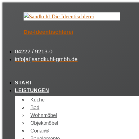
Die-Ideentischlerei
04222 / 9213-0
info[at]sandkuhl-gmbh.de
START
LEISTUNGEN
Küche
Bad
Wohnmöbel
Objektmöbel
Corian®
Bauelemente