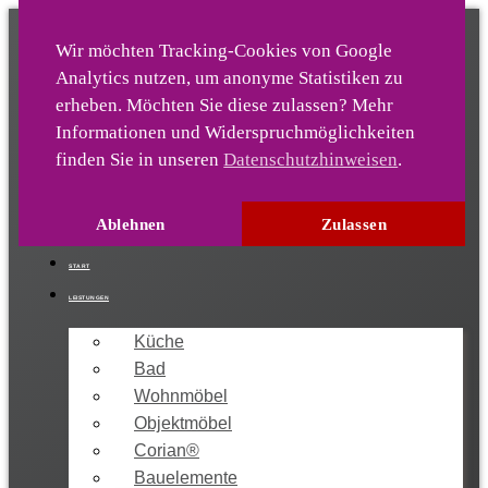
Wir möchten Tracking-Cookies von Google
Analytics nutz­en, um anonyme Statis­tiken zu
Die-Ideentischlerei
er­heben. Möchten Sie diese zulassen? Mehr
Infor­mationen und Wider­spruch­möglich­keiten
finden Sie in unseren
Datenschutzhinweisen
.
04222 / 9213-0
info[at]sandkuhl-gmbh.de
Ablehnen
Zulassen
START
LEISTUNGEN
Küche
Bad
Wohnmöbel
Objektmöbel
Corian®
Bauelemente