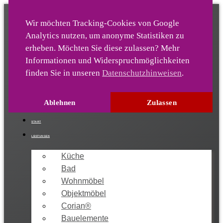
Wir möchten Tracking-Cookies von Google
Analytics nutz­en, um anonyme Statis­tiken zu
Die-Ideentischlerei
er­heben. Möchten Sie diese zulassen? Mehr
Infor­mationen und Wider­spruch­möglich­keiten
finden Sie in unseren
Datenschutzhinweisen
.
04222 / 9213-0
info[at]sandkuhl-gmbh.de
Ablehnen
Zulassen
START
LEISTUNGEN
Küche
Bad
Wohnmöbel
Objektmöbel
Corian®
Bauelemente