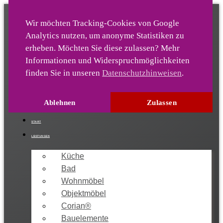
Wir möchten Tracking-Cookies von Google
Analytics nutz­en, um anonyme Statis­tiken zu
Die-Ideentischlerei
er­heben. Möchten Sie diese zulassen? Mehr
Infor­mationen und Wider­spruch­möglich­keiten
finden Sie in unseren
Datenschutzhinweisen
.
04222 / 9213-0
info[at]sandkuhl-gmbh.de
Ablehnen
Zulassen
START
LEISTUNGEN
Küche
Bad
Wohnmöbel
Objektmöbel
Corian®
Bauelemente