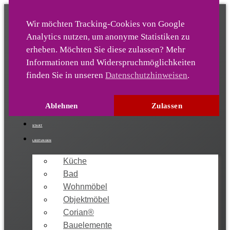
Wir möchten Tracking-Cookies von Google
Analytics nutz­en, um anonyme Statis­tiken zu
Die-Ideentischlerei
er­heben. Möchten Sie diese zulassen? Mehr
Infor­mationen und Wider­spruch­möglich­keiten
finden Sie in unseren
Datenschutzhinweisen
.
04222 / 9213-0
info[at]sandkuhl-gmbh.de
Ablehnen
Zulassen
START
LEISTUNGEN
Küche
Bad
Wohnmöbel
Objektmöbel
Corian®
Bauelemente